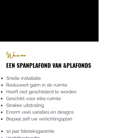
Waarom
EEN SPANPLAFOND VAN &PLAFONDS
Snelle installatie
Reduceert galm in de ruimte
Hoeft niet geschilderd te worden
Geschikt voor elke ruimte
Strakke uitstraling
Enorm veel variaties en designs
Bepaal zelf uw verlichtingsplan
10 jaar fabrieksgarantie