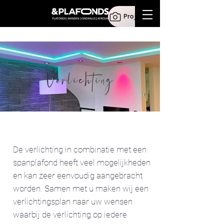
Projecten
Verlichting
De verlichting in combinatie met een
spanplafond heeft veel mogelijkheden
en kan zeer eenvoudig aangebracht
worden. Samen met u maken wij een
verlichtingsplan naar uw wensen
waarbij de verlichting op iedere